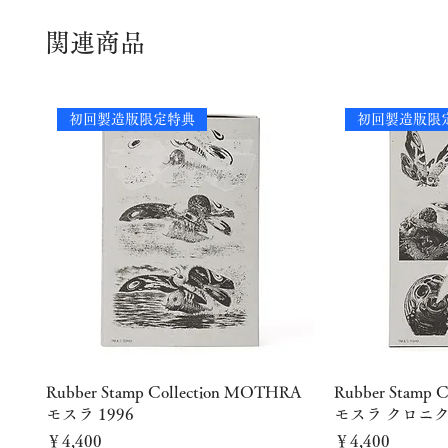
関連商品
初回製造版限定特典
初回製造版限
クイックビュー
クイ
Rubber Stamp Collection MOTHRA
Rubber Stamp 
モスラ 1996
モスラ クロニ
価格
価格
￥4,400
￥4,400