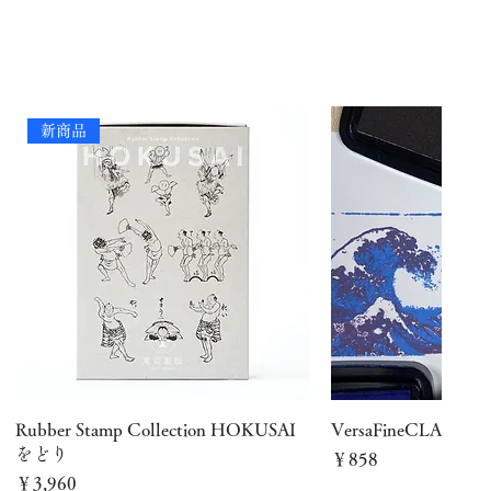
新商品
クイックビュー
クイック
Rubber Stamp Collection HOKUSAI
VersaFineCLAIR
をどり
価格
￥858
価格
￥3,960