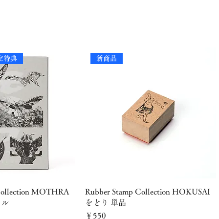
定特典
新商品
ックビュー
クイックビュー
Collection MOTHRA
Rubber Stamp Collection HOKUSAI
クル
をどり 単品
価格
￥550