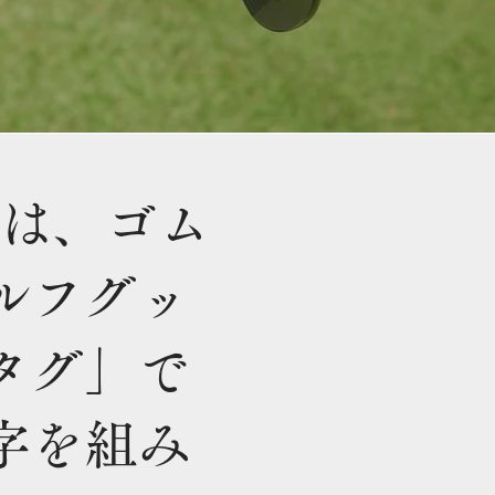
）は、ゴム
ルフグッ
タグ」で
字を組み