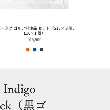
クイックビュー
ータグ ゴルフ別注品 セット（S18×３個、
L18×1 個）
価格
￥5,500
Indigo
lack（黒ゴ