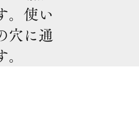
す。使い
の穴に通
す。