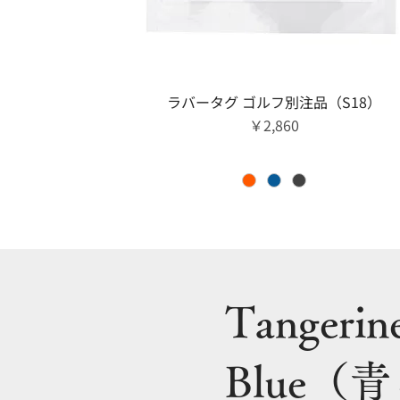
クイックビュー
ラバータグ ゴルフ別注品（S18）
価格
￥2,860
Tanger
Blue（青