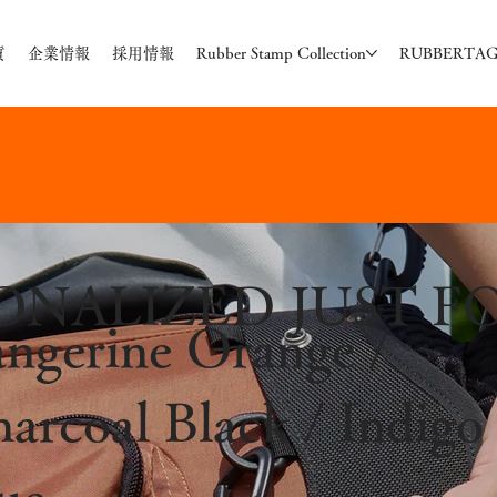
質
企業情報
採用情報
Rubber Stamp Collection
RUBBERTA
ONALIZED JUST F
ngerine Orange /
arcoal Black / Indigo
ue