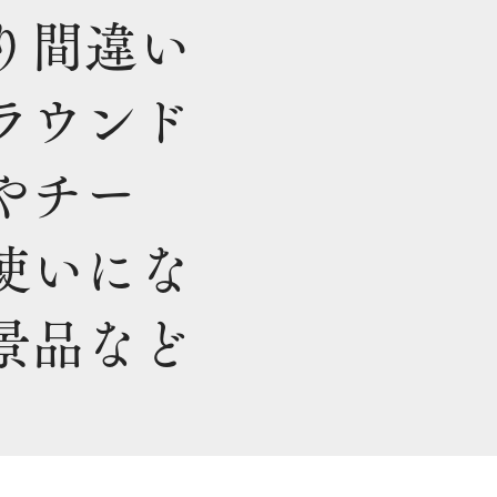
り間違い
ラウンド
やチー
使いにな
景品など